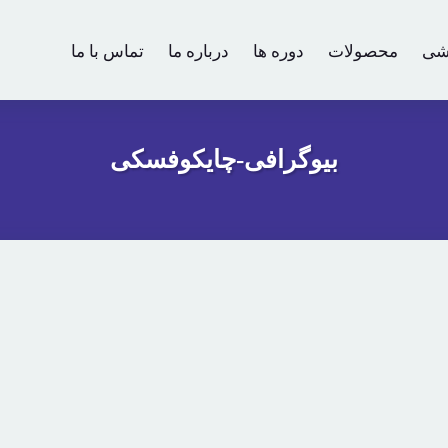
شی
محصولات
دوره ها
درباره ما
تماس با ما
بیوگرافی-چایکوفسکی