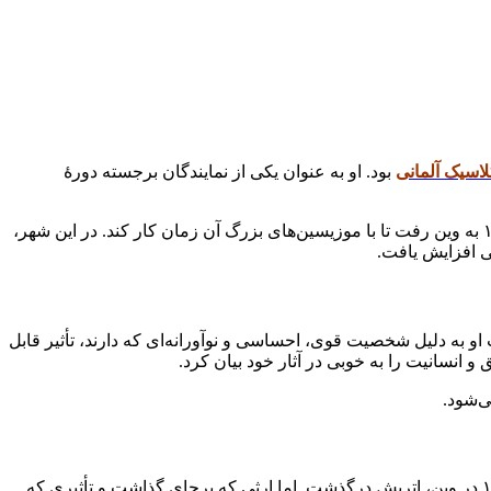
لاسیک آلمانی
بود. او به عنوان یکی از نمایندگان برجسته دورهٔ
کرد. در سن ۷ سالگی، وی به عنوان نوازنده پیانو مشهور شد و در سال ۱۷۸۷ به وین رفت تا با موزیسین‌های بزرگ آن زمان کار کند. در این شهر،
ی افزایش یافت.
 است. قطعات او به دلیل شخصیت قوی، احساسی و نوآورانه‌ای که دارند، تأثیر قابل
و انسانیت را به خوبی در آثار خود بیان کرد.
ی‌شود.
بتهوون در پایان زندگی خود، به دلیل مشکلات شنوایی و سلامتی، ناتوان شد و از دسترسی به جهان موسیقی محروم شد. ودر ۲۶ مارس ۱۸۲۷ در وین، اتریش درگذشت. اما ارثی که برجای گذاشت و تأثیری که