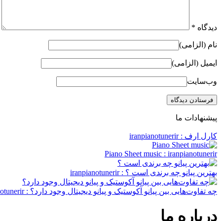
دیدگاه
*
نام (الزامی)
ایمیل (الزامی)
وب‌سایت
پیشنهادات ما
کارل ارف
: iranpianotunerir
Piano Sheet music
: iranpianotunerir
بهترین پیانو چه برندی است ؟
: iranpianotunerir
چه تفاوت‌هایی بین پیانو آکوستیک و پیانو دیجیتال وجود دارد؟
: iranpianotunerir
درباره ما