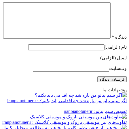
دیدگاه
*
نام (الزامی)
ایمیل (الزامی)
وب‌سایت
پیشنهادات ما
اگر سیم پیانو من پاره شد چه اقدامی باید بکنم؟
: iranpianotunerir
تعویض سیم پیانو
: iranpianotunerir
تفاوت‌های بین موسیقی باروک و موسیقی کلاسیک
: iranpianotunerir